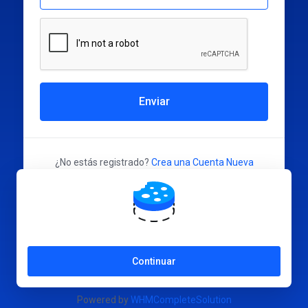
Enviar
¿No estás registrado?
Crea una Cuenta Nueva
Idioma:
Español
Continuar
Powered by
WHMCompleteSolution